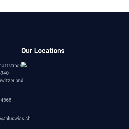
Our Locations
mattstrasse
6340
Switzerland
14868
ty@aluswiss.ch