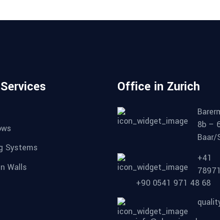
 Services
Office in Zurich
Barer
8b – 
ows
Baar/
ng Systems
+41
in Walls
7897
+90 0541 971 48 68
quali