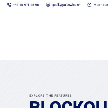
+41 78 971 48 68
quality@aluswiss.ch
Mon - Sun
Homepage
EXPLORE THE FEATURES