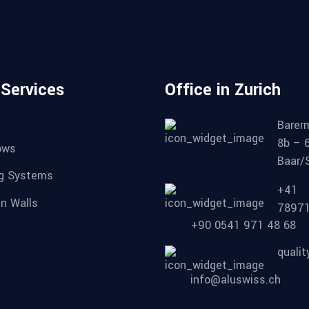
 Services
Office in Zurich
Barer
8b – 
ows
Baar/
ng Systems
+41
in Walls
7897
+90 0541 971 48 68
quali
info@aluswiss.ch