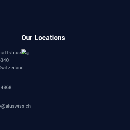
Our Locations
mattstrasse
6340
Switzerland
14868
ty@aluswiss.ch