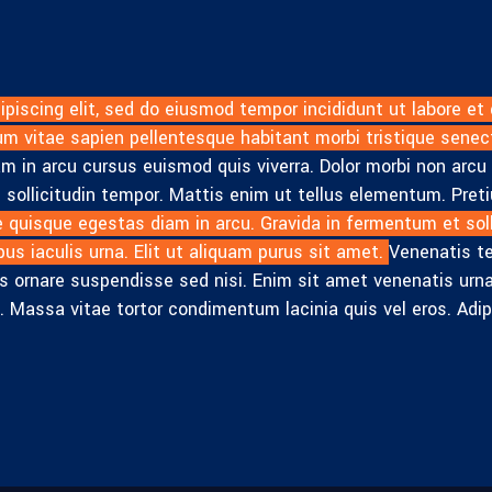
piscing elit, sed do eiusmod tempor incididunt ut labore et
um vitae sapien pellentesque habitant morbi tristique senec
 in arcu cursus euismod quis viverra. Dolor morbi non arcu r
m sollicitudin tempor. Mattis enim ut tellus elementum. Pre
 quisque egestas diam in arcu. Gravida in fermentum et soll
us iaculis urna. Elit ut aliquam purus sit amet.
Venenatis te
ibus ornare suspendisse sed nisi. Enim sit amet venenatis ur
. Massa vitae tortor condimentum lacinia quis vel eros. Adip