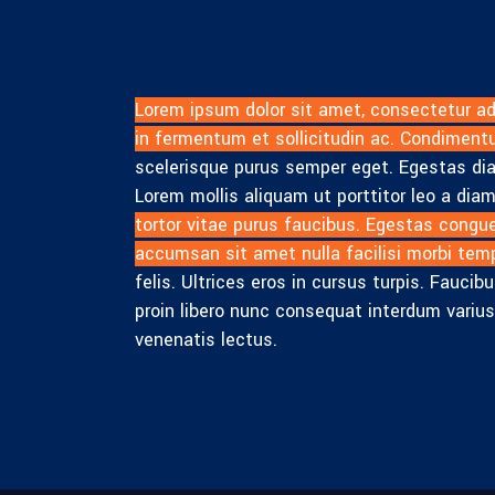
Lorem ipsum dolor sit amet, consectetur adi
in fermentum et sollicitudin ac. Condiment
scelerisque purus semper eget. Egestas diam
Lorem mollis aliquam ut porttitor leo a dia
tortor vitae purus faucibus. Egestas congue
accumsan sit amet nulla facilisi morbi temp
felis. Ultrices eros in cursus turpis. Fauc
proin libero nunc consequat interdum varius
venenatis lectus.