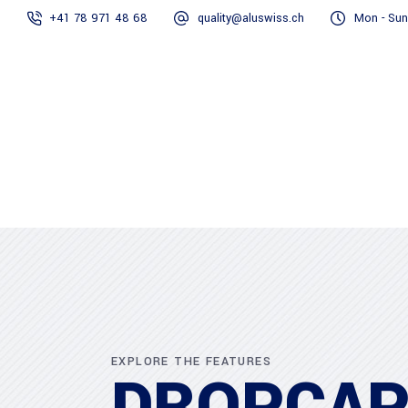
+41 78 971 48 68
quality@aluswiss.ch
Mon - Sun
Homepage
EXPLORE THE FEATURES