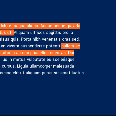
 dolore magna aliqua. Augue neque gravida
tus et.
Aliquam ultrices sagittis orci a
isus quis. Porta nibh venenatis cras sed.
tium viverra suspendisse potenti
nullam ac
icitudin ac orci phasellus egestas. Dui
llus in metus vulputate eu scelerisque
na cursus. Ligula ullamcorper malesuada
iscing elit ut aliquam purus sit amet luctus