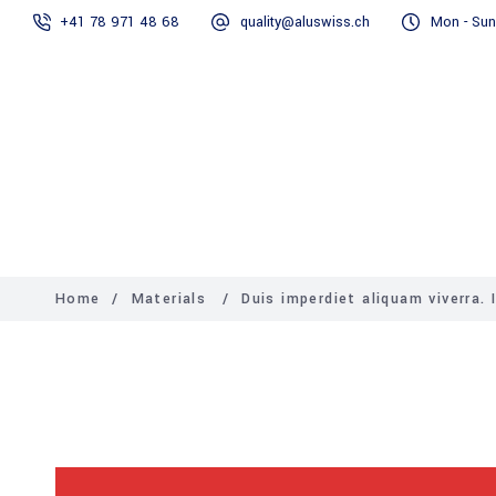
+41 78 971 48 68
quality@aluswiss.ch
Mon - Sun
Homepage
Abo
Home
/
Materials
/
Duis imperdiet aliquam viverra. 